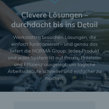
Detail – so erhalten Sie genau das, was Sie brauchen,
Installation
, die Ihren Arbeitsfluss unterstützt.
genau dann, wenn Sie es brauchen.
Durchdachte Konstruktionen und eine
anwenderfreundliche Handhabung machen jeden
Clevere Lösungen –
Arbeitsschritt schneller und einfacher und sparen
durchdacht bis ins Detail
wertvolle Zeit in der Werkstatt. Mit NORMA ist die
Montage effizient, zuverlässig und reibungslos – für
beste Ergebnisse und zufriedene Kunden bei jedem
Werkstätten brauchen Lösungen, die
Auftrag.
einfach funktionieren – und genau das
liefert die NORMA Group. Jedes Produkt
und jedes System ist auf Praxis, Präzision
und Effizienz ausgelegt, um tägliche
Arbeitsabläufe schneller und einfacher zu
machen.