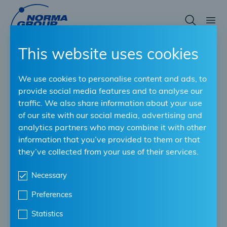
Skip
to
main
content
This website uses cookies
Connettiamoci!
We use cookies to personalise content and ads, to
provide social media features and to analyse our
INFORMAZIONI ANCORA PIÙ
traffic. We also share information about your use
PREZIOSE PER TE
of our site with our social media, advertising and
analytics partners who may combine it with other
information that you’ve provided to them or that
Sei un distributore?
they’ve collected from your use of their services.
Oppure lavori in
Necessary
un'officina?
Preferences
Statistics