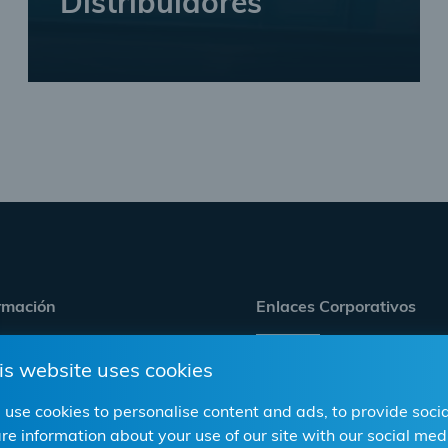
Distribuidores
Información importante para los
distribuidores
Encuentre su contacto personal
Hacer un pedido en línea
rmación
Enlaces Corporativos
is website uses cookies
s y venta al por mayor
Carrera
line
Cumplimiento/RSC
use cookies to personalise content and ads, to provide socia
re information about your use of our site with our social m
Web Corporativa