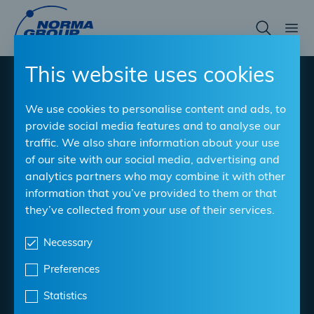
Skip
to
main
content
This website uses cookies
®
NORMACLAMP
We use cookies to personalise content and ads, to
®
TORRO
provide social media features and to analyse our
traffic. We also share information about your use
of our site with our social media, advertising and
La fascetta stringitubo a vite senza fine più versatile
analytics partners who may combine it with other
per applicazioni automobilistiche
information that you’ve provided to them or that
they’ve collected from your use of their services.
Materiale
: W1, W2, W3, W4, W5
Intervalli di serraggio
: 8 mm - 160 mm
Necessary
Larghezza di banda
: 7,5, 9, 12 mm
Preferences
Statistics
Scarica la scheda tecnica