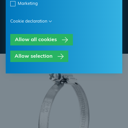
Marketing
Find NORMA Retailer
Cookie declaration
Contatta NORMA
Allow all cookies
Allow selection