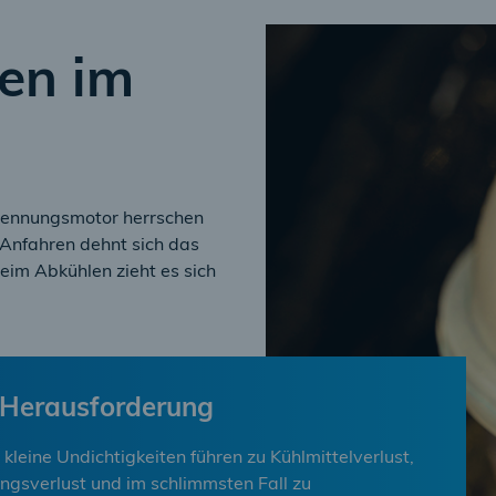
en im
rennungsmotor herrschen
Anfahren dehnt sich das
eim Abkühlen zieht es sich
 Herausforderung
kleine Undichtigkeiten führen zu Kühlmittelverlust,
ungsverlust und im schlimmsten Fall zu