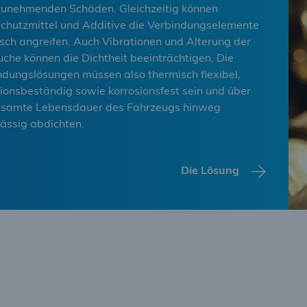
zunehmenden Schäden. Gleichzeitig können
schutzmittel und Additive die Verbindungselemente
sch angreifen. Auch Vibrationen und Alterung der
uche können die Dichtheit beeinträchtigen. Die
ndungslösungen müssen also thermisch flexibel,
tionsbeständig sowie korrosionsfest sein und über
esamte Lebensdauer des Fahrzeugs hinweg
lässig abdichten.
Die Lösung