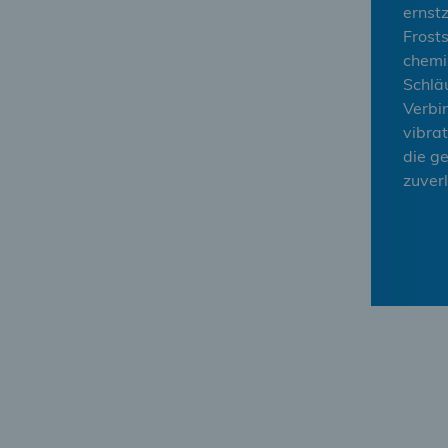
ernst
Frost
chemi
Schlä
Verbi
vibra
die g
zuver