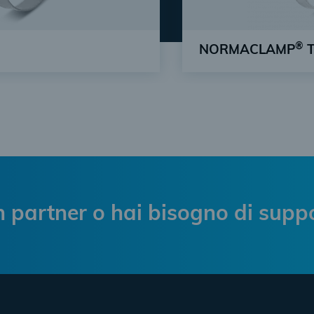
®
NORMACLAMP
T
le
La fascetta stringitub
versatile per applicaz
n partner o hai bisogno di supp