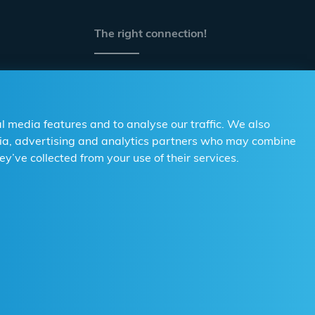
The right connection!
Per i distributori
Per le officine
l media features and to analyse our traffic. We also
Contatto
edia, advertising and analytics partners who may combine
i
ey’ve collected from your use of their services.
Note legali
Change Cookie Settings