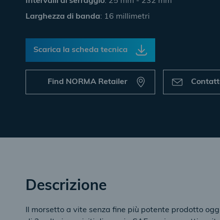
Intervalli di serraggio
: 25 mm - 232 mm
Larghezza di banda
: 16 millimetri
Scarica la scheda tecnica
Find NORMA Retailer
Contat
Descrizione
Il morsetto a vite senza fine più potente prodotto ogg