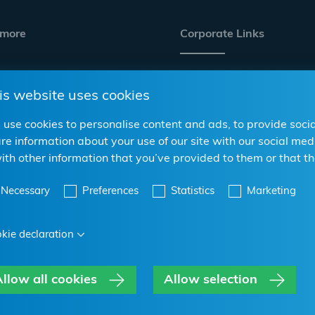
 more
Corporate Links
 e commercio all'ingrosso
Carriera
is website uses cookies
Conformità/CSR
online
use cookies to personalise content and ads, to provide socia
Sito web aziendale
re information about your use of our site with our social m
Relazioni con gli investitor
with other information that you’ve provided to them or that th
Passeggiata
Necessary
Preferences
Statistics
Marketing
kie declaration
llow all cookies
Allow selection
Privacy dei dati