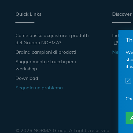
Quick Links
Discover
Come posso acquistare i prodotti
Industrie
Th
del Gruppo NORMA?
Ordina campioni di prodotti
Negozio 
We 
sha
Suggerimenti e trucchi per i
it 
workshop
Download
Segnala un problema
Coo
A
© 2026 NORMA Group. All rights reserved.