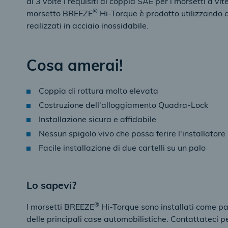
di 3 volte i requisiti di coppia SAE per i morsetti a vite 
®
morsetto BREEZE
Hi-Torque è prodotto utilizzando
realizzati in acciaio inossidabile.
Cosa amerai!
Coppia di rottura molto elevata
Costruzione dell'alloggiamento Quadra-Lock
Installazione sicura e affidabile
Nessun spigolo vivo che possa ferire l'installatore
Facile installazione di due cartelli su un palo
Lo sapevi?
®
I morsetti BREEZE
Hi-Torque sono installati come part
delle principali case automobilistiche. Contattateci pe