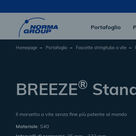
Skip
to
main
content
Portafoglio
P
Homepage
Portafoglio
Fascette stringitubo a vite
®
BREEZE
Stand
Il morsetto a vite senza fine più potente al mondo
Materiale
: S40