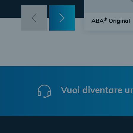
®
ABA
Original
C'è solo un origina
Vuoi diventare u