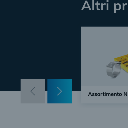
Altri p
Assortimento
Le dimensioni più 
COBRA a portata 