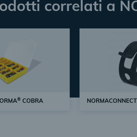
rodotti correlati a
®
 NORMA
COBRA
NORMACONNECT
comuni della fascetta
Garantisce l'effetto d
di mano
automatico