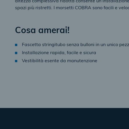
altezza complessiva ridotta consente un'installazion
spazi più ristretti. I morsetti COBRA sono facili e veloc
Cosa amerai!
Fascetta stringitubo senza bulloni in un unico pez
Installazione rapida, facile e sicura
Vestibilità esente da manutenzione