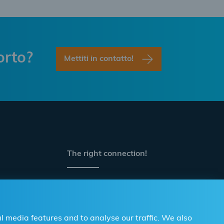
orto?
Mettiti in contatto!
The right connection!
Per i distributori
Per le officine
l media features and to analyse our traffic. We also
Contatto