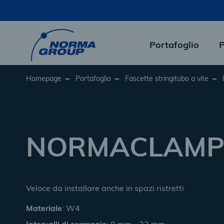
Skip
to
main
content
Portafoglio
P
Homepage
Portafoglio
Fascette stringitubo a vite
NORMACLAM
Veloce da installare anche in spazi ristretti
Materiale
: W4