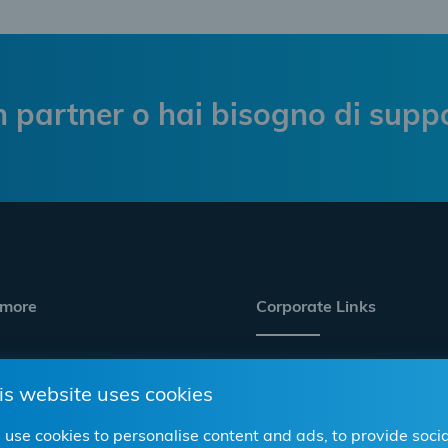
n partner o hai bisogno di supp
 more
Corporate Links
 e commercio all'ingrosso
Carriera
is website uses cookies
Conformità/CSR
online
use cookies to personalise content and ads, to provide socia
Sito web aziendale