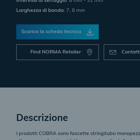
Intervalli di serraggio
: 8 mm - 32 mm
Larghezza di banda
: 7, 8 mm
Scarica la scheda tecnica
Find NORMA Retailer
Contat
Descrizione
I prodotti COBRA sono fascette stringitubo monopezzo