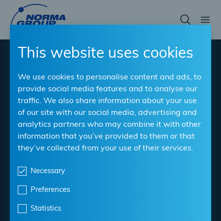
Skip
to
main
content
This website uses cookies
®
ABA
Mini
We use cookies to personalise content and ads, to
provide social media features and to analyse our
Soluzione durevole per un serraggio rapido e sicuro
traffic. We also share information about your use
of our site with our social media, advertising and
Materiale
: S10, S40
analytics partners who may combine it with other
Intervalli di serraggio
: 7 mm - 17 mm
information that you’ve provided to them or that
they’ve collected from your use of their services.
Larghezza di banda
: 9 millimetri
Necessary
Scarica la scheda tecnica
Preferences
Statistics
Find NORMA Retailer