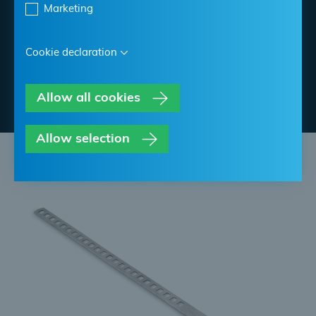
Marketing
Find NORMA Retailer
Cookie declaration
Contatta NORMA
Allow all cookies
Allow selection