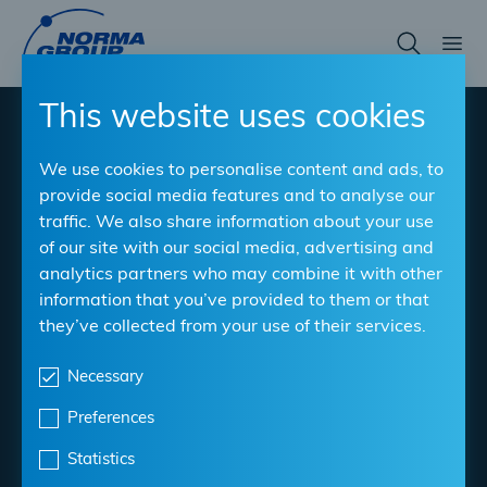
Skip
to
main
content
This website uses cookies
®
NORMACLAMP
CV
We use cookies to personalise content and ads, to
Boot Clamp
provide social media features and to analyse our
traffic. We also share information about your use
of our site with our social media, advertising and
Due morsetti coprono un campo di serraggio di 25 mm
analytics partners who may combine it with other
- 120 mm
information that you’ve provided to them or that
they’ve collected from your use of their services.
Materiale
: W4
Intervalli di serraggio
: 25 mm - 120 mm
Necessary
Larghezza di banda
: 7 millimetri
Preferences
Statistics
Scarica la scheda tecnica